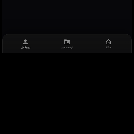
خانه
لیست من
پروفایل