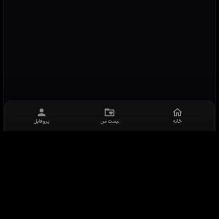
خانه
لیست من
پروفایل