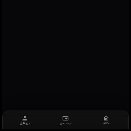
خانه
لیست من
پروفایل