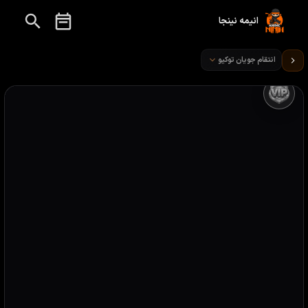
انیمه نینجا
تماشای انیمه انتقام جویان توکیو قسمت 9
انتقام جویان توکیو