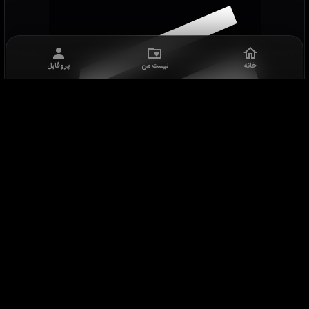
خانه
لیست من
پروفایل