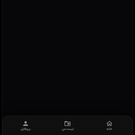
خانه
لیست من
پروفایل