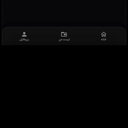
خانه
لیست من
پروفایل