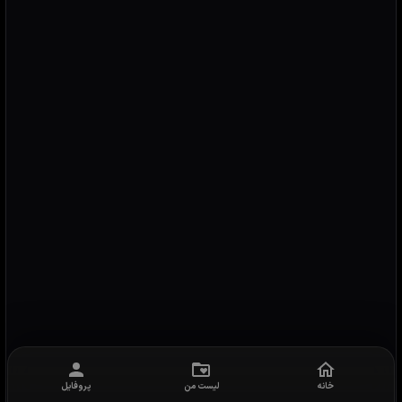
خانه
لیست من
پروفایل