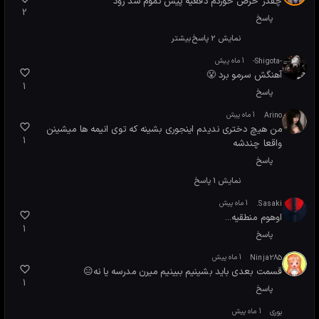
امیر عباس
1 ماه پیش
خدایی چرا انقدر عاشقان تو بهار بخش شد تابستون چه در پیش
6
روی ما دارد
پاسخ
نمایش 1 پاسخ
Near | نیازمند به لایک
1 ماه پیش
بازی هم بازی های قدیم باز یهای الان جوانان مملکت را گمراه
5
میکند 😂😂😂
پاسخ
AMV ANIME
1 ماه پیش
حاجی طلسم شدم ، من تو دوره امتحانات ۲۴ ساعت داشتم انیمه
5
میدیدم ، الان نمیدونم چرا ۲ ساعت آخرش اونم نه هر روز، چیکار
کنم شب امتحان یه مزه دیگه داشت
پاسخ
نمایش 2 پاسخ
بیشتر
Ninja285
1 ماه پیش
معمولا توی انیمه های عاشقانه دختره از پسره مراقبت میکنه اما
3
اینجا برعکسه😃
پاسخ