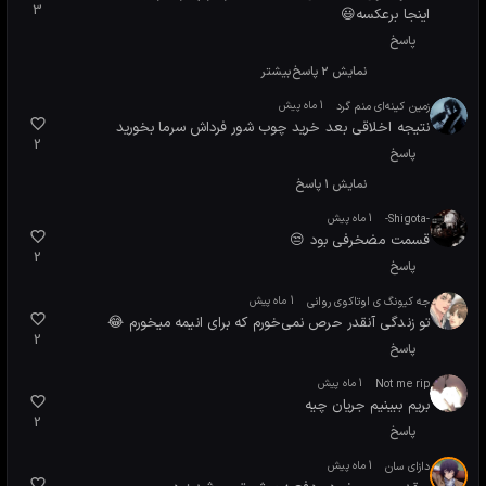
میکو بعد از بوسه‌ی ناگهانی با تب و کلی فکر قاطی‌پاطی توی خانه می‌ماند، اما
وقتی یوکیا نگران سر می‌رسد، فضای بینشان از همیشه عجیب‌تر و صمیمی‌تر
می‌شود. مراقبت‌های ساده‌اش میکو را بیشتر با احساسات واقعی‌اش روبه‌رو می‌کند.
انیمه رو بفرست
گزارش مشکل/خرابی
برای دوستات
27
نظر
برتر
نظرات این قسمت
دلقک سیرک
1 ماه پیش
چه اتفاقی افتاد الان مثلاااا؟ یه اعتراف خشک هم نکردن اصن تف
8
تو این بازیه عشق
پاسخ
نمایش 9 پاسخ
بیشتر
یوری
1 ماه پیش
کسی بهم هدیه ای نمیده فردا تولدمه کلید بهم هدییه نمیدین
7
تلللوخدا نمیدینن🥺🥺🥺🥺🥺🎀🧸🧸🧸
پاسخ
نمایش 27 پاسخ
بیشتر