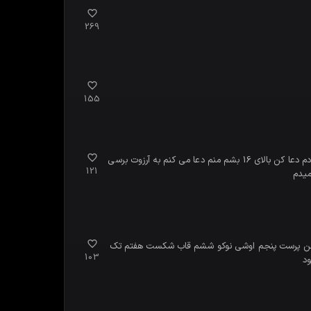
269
155
هعیی رامین جان یادته یه ماه پیش اومدم گفتم امتحان زیست دارم؟ متاسفانه 9 گرفته و بدبخت شدم حالا این ماه یه امتحان زیست دیگه هم دادم دعا کن بالای 16 بشم منم دعا می کنم به آرزوت برسی
121
میدم
رتی وطن پرست پنجم اوشی نوکو ششم قاب شکست هفتم تک
103
ود