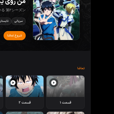
من روی یک
いる 第2シーズン
سریالی
تابستان
شروع تماشا
تماشا
قسمت 1
قسمت 2