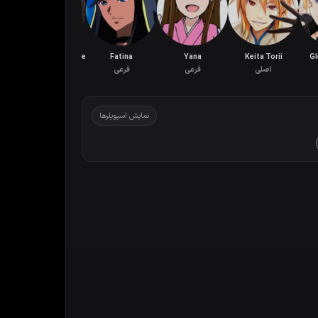
Kahabel no Musume
Fatina
Yana
Keita Torii
Gl
اصلی
فرعی
فرعی
فرعی
نمایش اسپویلرها