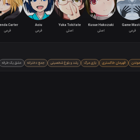
enda Carter
Aoiu
Yuka Tokitate
Kusue Hakozaki
Game Mast
فرعی
اصلی
اصلی
فرعی
فرعی
موندن
قهرمانِ خاکستری
بازی مرگ
رشد و بلوغ شخصیتی
جمعِ دخترانه
عشق یک طرفه