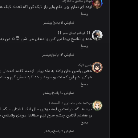
اوتاکو مناطق کافکا زده
ایده ای ندارم چی بگم ولی باز لایک کن اگه تعداد لایک 
پاسخ
نمایش 11 پاسخ
بیشتر
【】اوتاکو درحال سفر【】
همه یا تناسخ پیدا می کنن یا منتقل می شن:😇☺️ من بدبخ
پاسخ
نمایش 14 پاسخ
بیشتر
رامین فیک
هر کی هم این کامنت رو خوند و دعا کرد دمش گرم و حتم
پاسخ
نمایش 10 پاسخ
بیشتر
قسمت 1
میکاسا عضو متحدین
بچه ها اگه خواستین ایمه بهتون مثل اتک ا تایتان میگم
رو هشتم قاتلین چشم سرخ نهم مطالعه موردی وانیتاس دهم 
پاسخ
نمایش 9 پاسخ
بیشتر