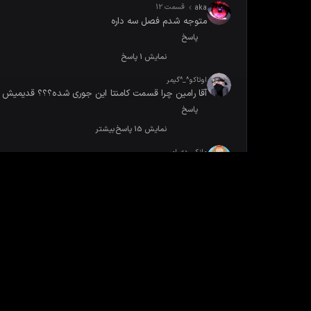
قسمت 12
aka
متوجه شدم فصل سه داره
پاسخ
نمایش 1 پاسخ
اوتاکو^_^گیمر
آقا رامین چرا قسمت کامنتا این جوری شده؟؟؟‌ قدیمیش بهتر 
پاسخ
نمایش 15 پاسخ
بیشتر
مانکی دی امیر
منم روی دو میلیون دراز کشیدم⁦ ^⁠_⁠^⁩
پاسخ
نمایش 8 پاسخ
بیشتر
おたく
به نظرم اول شدن خیلی سخت شده ، میشه هرکس اول شد ع
پاسخ
نمایش 6 پاسخ
بیشتر
امیر
1 هفته پیش
تف این رو یک میلیون زندگی ایستاده و منی که رو یک می