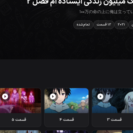
 میلیون زندگی ایستاده ام فصل 2
100万の命の上に俺は立って
2021
12 قسمت
تمام‌شده
قسمت 3
قسمت 4
قسمت 5