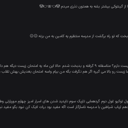
ها از گینتوکی بیشتر بشه به همتون نذری میدم 🤡👈🎀👉🤡
ت که تو راه برگشت از مدرسه منتظرم یه کامین به من بزنه:😐😐
ا زیست رو بالا می گیره اگر هم نگرفت بگه من بیام واسه امتحان بعدیش بهش تقلب 
 اول توکیو غول دوم گردهمایی تاریک سوم ناپدید شدن های اسرار امیز چهارم موریا
ارباب شیاطین با مدرسه ناسازگار است اگه مفید بود برات لایک کن نبود بگو مفید نب