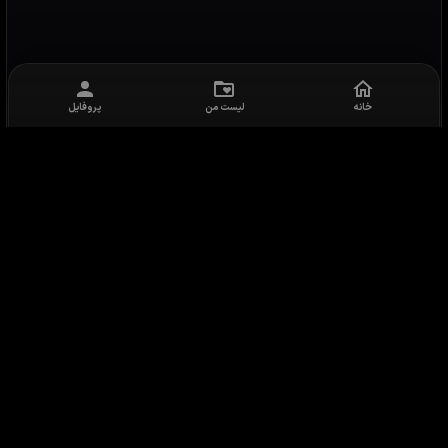
خانه
لیست من
پروفایل