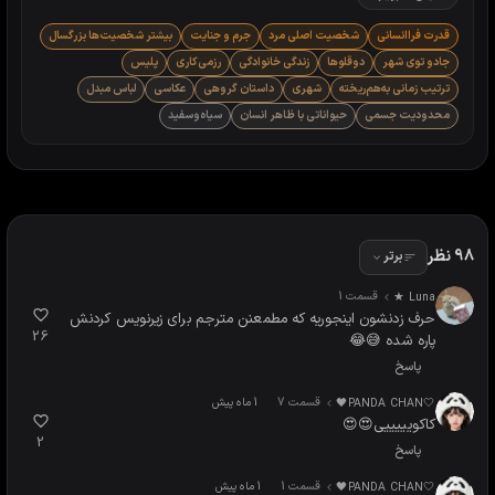
قدرت فراانسانی
شخصیت اصلی مرد
جرم و جنایت
بیشتر شخصیت‌ها بزرگسال
جادو توی شهر
دوقلوها
زندگی خانوادگی
رزمی‌کاری
پلیس
ترتیب زمانی به‌هم‌ریخته
شهری
داستان گروهی
عکاسی
لباس مبدل
محدودیت جسمی
حیواناتی با ظاهر انسان
سیاه‌وسفید
98 نظر
برتر
قسمت 1
Luna ★
حرف زدنشون اینجوریه که مطمعنن مترجم برای زیرنویس کردنش
26
پاره شده 😅😂
پاسخ
قسمت 7
🤍PANDA CHAN🖤
1 ماه پیش
کاکویییییی😍😍
2
پاسخ
قسمت 1
🤍PANDA CHAN🖤
1 ماه پیش