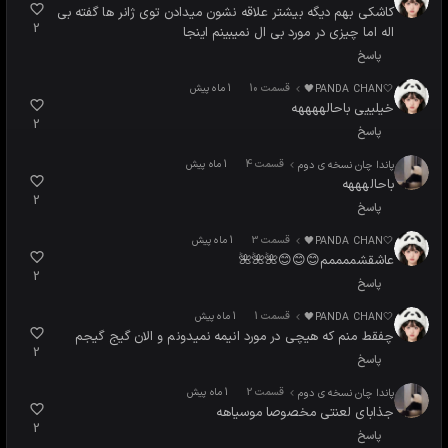
کاشکی بهم دیگه بیشتر علاقه نشون میدادن توی ژانر ها گفته بی
2
اله اما چیزی در مورد بی ال نمیبینم اینجا
پاسخ
قسمت 10
🤍PANDA CHAN🖤
1 ماه پیش
خیلییی باحالههههه
2
پاسخ
قسمت 4
پاندا چان نسخه ی دوم
1 ماه پیش
باحالهههه
2
پاسخ
قسمت 3
🤍PANDA CHAN🖤
1 ماه پیش
عاشقشممممم😊😊😊🌺🌺🌺
2
پاسخ
قسمت 1
🤍PANDA CHAN🖤
1 ماه پیش
چفقط منم که هیچی در مورد انیمه نمیدونم و الان گیج گیجم
2
پاسخ
قسمت 2
پاندا چان نسخه ی دوم
1 ماه پیش
جذابای لعنتی مخصوصا موسیاهه
2
پاسخ