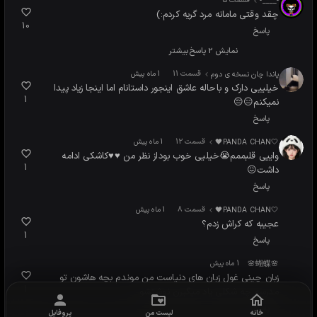
قسمت 5
‌‌‌‌-____-
چقد وقتی مامانه مرد گریه کردم:)
10
پاسخ
نمایش 2 پاسخ
بیشتر
قسمت 11
پاندا چان نسخه ی دوم
1 ماه پیش
خیلییی دارک و باحاله عاشق اینجور داستانام اما اینجا زیاد پیدا
1
نمیکنم😑😔
پاسخ
قسمت 12
🤍PANDA CHAN🖤
1 ماه پیش
واییی قلبممم😭خیلیی خوب بوداز نظر من ♥♥کاشکی ادامه
1
داشت😖
پاسخ
قسمت 8
🤍PANDA CHAN🖤
1 ماه پیش
عجیبه که کراش زدم؟
1
پاسخ
🌸蝴蝶🌸
1 ماه پیش
زبان چینی غول زبان های دنیاست من موندم بچه هاشون تو
1
مدرسه چه شکلی یاد میگیرن نوشتشو
پاسخ
خانه
لیست من
پروفایل