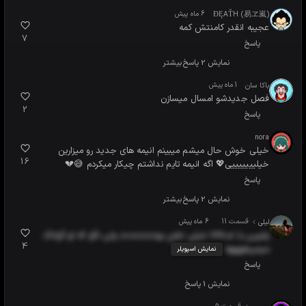
(ÐĘAŤH (易ヱ嵐
6 ماه پیش
عجیبه انقدر کامنتش کمه
7
پاسخ
نمایش 2 پاسخ
بیشتر
باکا سان
1 ماه پیش
فصل جدیدشو امسال میسازن
2
پاسخ
nora
خیلی خوش حال میشم میبینم انیمه های جدید رو میزارین
16
خیلیییییییی💖 اگه انیمه تایم نداشتم چیکار میکردم 😅💔
پاسخ
نمایش 2 پاسخ
بیشتر
قسمت 11
لیلی
6 ماه پیش
وایییی یا خداااااا خیلی خفن بوددددددددد ولی نگو که لو گوانگ
4
میمیرههههه
نمایش اسپویلر
پاسخ
نمایش 1 پاسخ