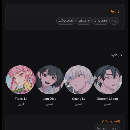
ژانرها
درام
معما و راز
فراطبیعی
هیجان‌انگیز
کاراکترها
Tianxi Li
Ling Qiao
Guang Lu
Xiaoshi Cheng
اصلی
اصلی
اصلی
فرعی
ژانرهای بیشتر
نمایش اسپویلرها