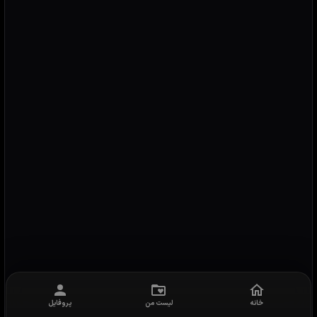
خانه
لیست من
پروفایل