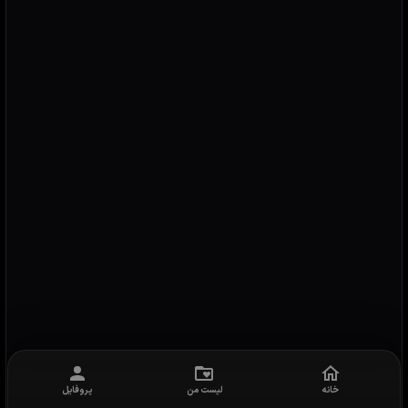
خانه
لیست من
پروفایل