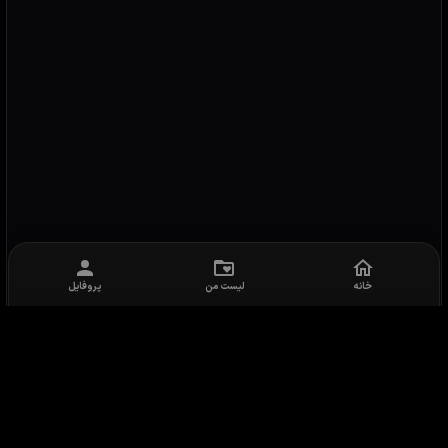
خانه
لیست من
پروفایل