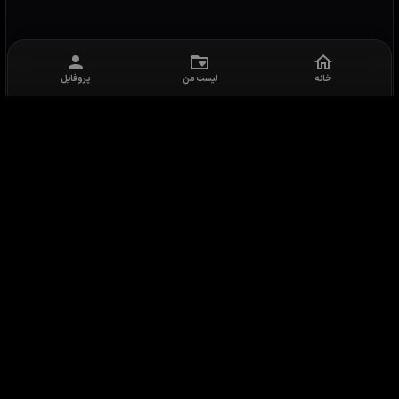
خانه
لیست من
پروفایل