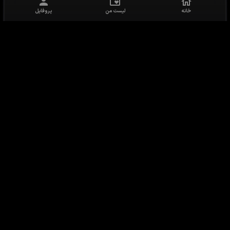
خانه
لیست من
پروفایل