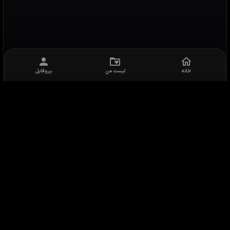
خانه
لیست من
پروفایل