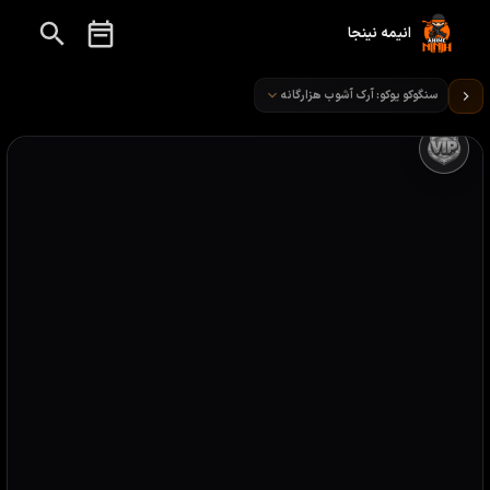
انیمه نینجا
تماشای انیمه سنگوکو یوک قسمت 16
سنگوکو یوکو: آرک آشوب هزارگانه