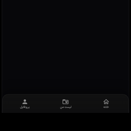
خانه
لیست من
پروفایل