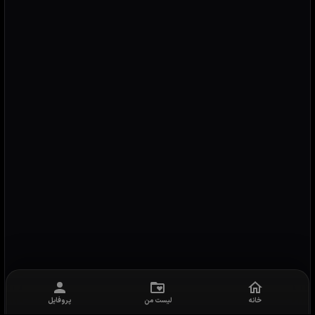
خانه
لیست من
پروفایل