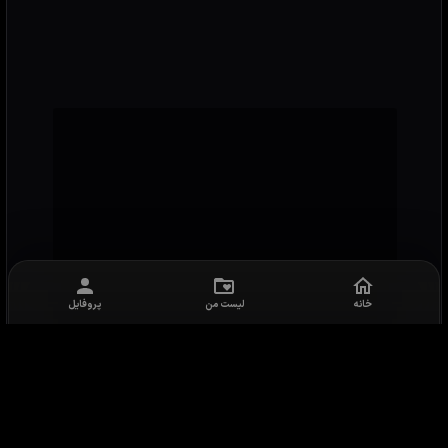
خانه
لیست من
پروفایل