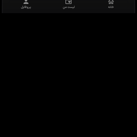
خانه
لیست من
پروفایل