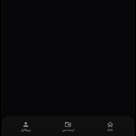
خانه
لیست من
پروفایل