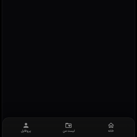
خانه
لیست من
پروفایل