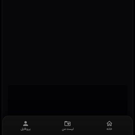
خانه
لیست من
پروفایل