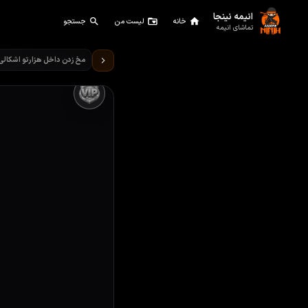
انیمه نینجا
خانه
لیست من
جستجو
تماشای انیمه
تماشای انیمه Is It Wrong to Try to Pick Up Girls in a Dungeon قسمت 7
مخ زدن داخل هزارتو اشکالی د