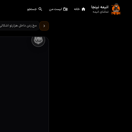
انیمه نینجا
خانه
لیست من
جستجو
تماشای انیمه
تماشای انیمه Is It Wrong to Try to Pick Up Girls in a Dungeon قسمت 4
مخ زدن داخل هزارتو اشکالی د