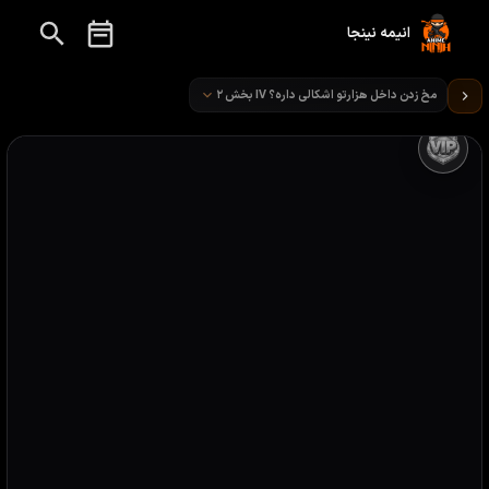
انیمه نینجا
تماشای انیمه Is It Wrong to Try to Pick Up Girls in a Dungeon قسمت 16
مخ زدن داخل هزارتو اشکالی داره؟ IV بخش ۲