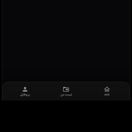
خانه
لیست من
پروفایل