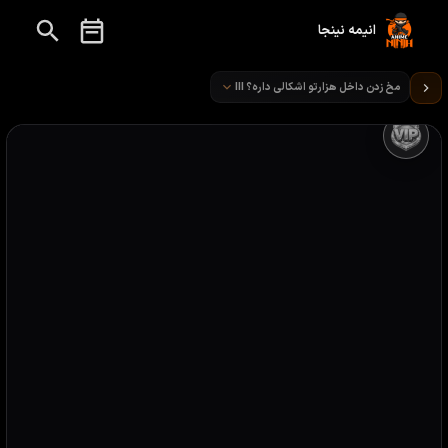
انیمه نینجا
تماشای انیمه Is It Wrong to Try to Pick Up Girls in a Dungeon قسمت 7
مخ زدن داخل هزارتو اشکالی داره؟ III