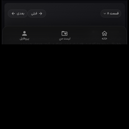
خانه
لیست من
پروفایل