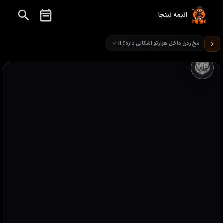
انیمه نینجا
تماشای انیمه Is It Wrong to Try to Pick Up Girls in a Dungeon قسمت 8
مخ زدن داخل هزارتو اشکالی داره؟ II