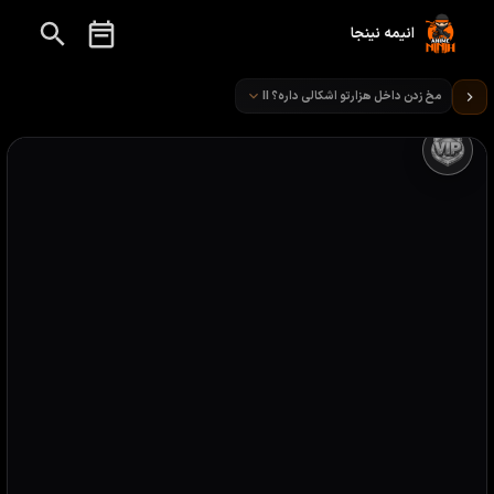
انیمه نینجا
تماشای انیمه Is It Wrong to Try to Pick Up Girls in a Dungeon قسمت 11
مخ زدن داخل هزارتو اشکالی داره؟ II