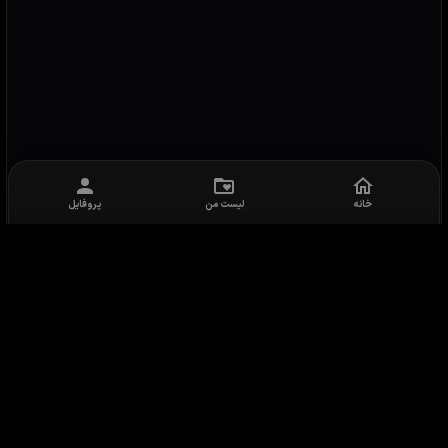
خانه
لیست من
پروفایل