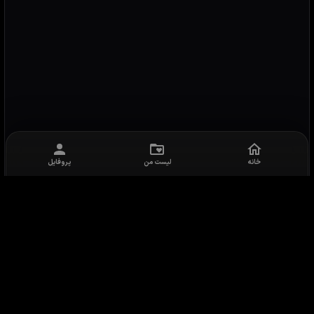
خانه
لیست من
پروفایل