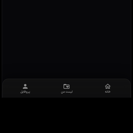
خانه
لیست من
پروفایل